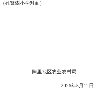
局（孔繁森小学对面）
阿里地区农业农村局
2026
年
5
月
12
日