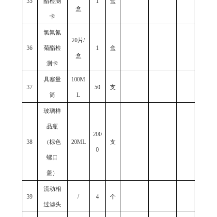
35
酯检测
1
盒
盒
卡
氯氟氰
20片/
36
菊酯检
1
盒
盒
测卡
具塞量
100M
37
50
支
筒
L
玻璃样
品瓶
200
38
（棕色
20ML
支
0
螺口
盖）
流动相
39
/
4
个
过滤头