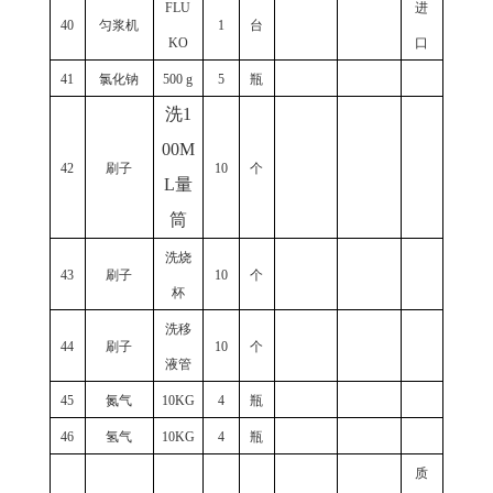
FLU
进
40
匀浆机
1
台
KO
口
41
氯化钠
500 g
5
瓶
洗
1
00M
42
刷子
10
个
L量
筒
洗烧
43
刷子
10
个
杯
洗移
44
刷子
10
个
液管
45
氮气
10KG
4
瓶
46
氢气
10KG
4
瓶
质