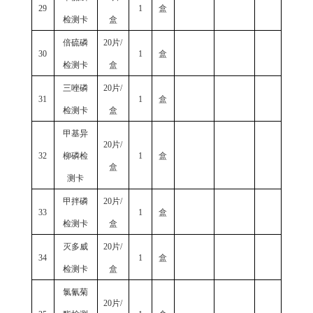
29
1
盒
检测卡
盒
倍硫磷
20片/
30
1
盒
检测卡
盒
三唑磷
20片/
31
1
盒
检测卡
盒
甲基异
20片/
32
柳磷检
1
盒
盒
测卡
甲拌磷
20片/
33
1
盒
检测卡
盒
灭多威
20片/
34
1
盒
检测卡
盒
氯氰菊
20片/