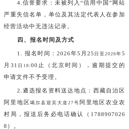
4.信誉要求：未被列入“信用中国”网站
严重失信名单，单位及其法定代表人在参加
经营活动中无
违法
记录。
四、报名时间及方式
1. 报名时间：2026年
5
月
25
5
日至
2026年
月
31
0
0止（北京时间），逾期提交的
日
18:
申请文件不予受理。
2.遴选报名资料送达地点：西藏
自治区
阿里地区
阿里地区
农业农
噶尔县迎宾大道
27号
村
局
，报送后务必电话确
认
（
1788907026
8
）
。