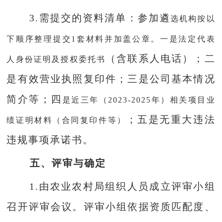
3.需提交的资料清单：参
加遴
选机构按以
下顺序整理提交
1套材料并加盖公章。一是法定代表
（
含联系人电话
）；
二
人身份证明及授权委托书
是有效营业执照复印件
；
三是公司基本情况
简介等
；
四
是近三年（
2023-2025年）相关项目业
；
五
是无重大违法
绩证明材料（合同复印件等）
违规事项承诺书。
五、评审与确定
1.
由农业农村局组织人员成立
评审小组
召开评审会议。
评审小组依据资质匹配度、