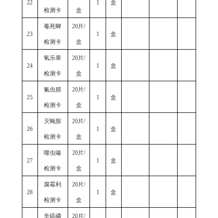
22
1
盒
检测卡
盒
毒死蜱
20片/
23
1
盒
检测卡
盒
氧乐果
20片/
24
1
盒
检测卡
盒
氟虫腈
20片/
25
1
盒
检测卡
盒
灭蝇胺
20片/
26
1
盒
检测卡
盒
噻虫嗪
20片/
27
1
盒
检测卡
盒
腐霉利
20片/
28
1
盒
检测卡
盒
辛硫磷
20片/