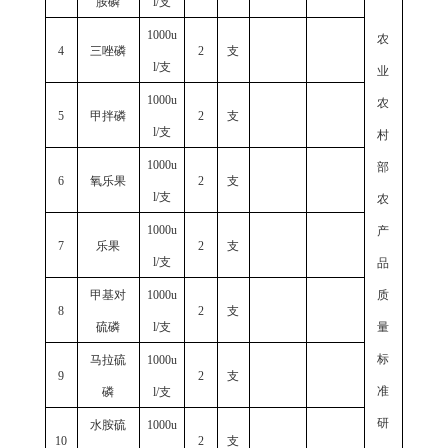
胺磷
l/支
1000u
农
4
三唑磷
2
支
l/支
业
1000u
农
5
甲拌磷
2
支
l/支
村
1000u
部
6
氧乐果
2
支
l/支
农
1000u
产
7
乐果
2
支
l/支
品
甲基对
1000u
质
8
2
支
硫磷
l/支
量
标
马拉硫
1000u
9
2
支
准
磷
l/支
研
水胺硫
1000u
10
2
支