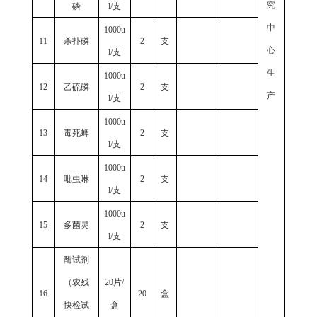
究
磷
l/支
中
1000u
11
杀扑磷
2
支
心
l/支
生
1000u
12
乙硫磷
2
支
产
l/支
1000u
13
毒死蜱
2
支
l/支
1000u
14
吡虫啉
2
支
l/支
1000u
15
多菌灵
2
支
l/支
酶试剂
（农残
20片/
16
20
盒
快检试
盒