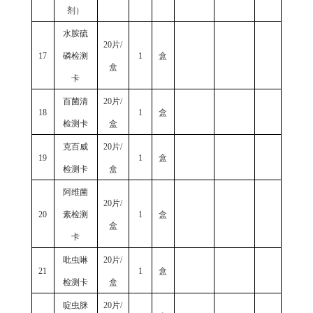
剂）
水胺硫
20片/
17
磷检测
1
盒
盒
卡
百菌清
20片/
18
1
盒
检测卡
盒
克百威
20片/
19
1
盒
检测卡
盒
阿维菌
20片/
20
素检测
1
盒
盒
卡
吡虫啉
20片/
21
1
盒
检测卡
盒
啶虫脒
20片/