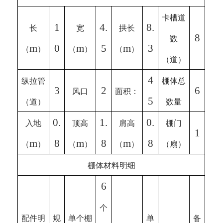
卡槽道
1
4.
8.
长
宽
拱长
8
数
m
0
m
5
m
3
（
）
（
）
（
）
（道）
4
纵拉管
棚体总
3
2
6
风口
面积：
5
（道）
数量
0.
1.
0.
入地
顶高
肩高
棚门
1
m
8
m
8
m
8
（
）
（
）
（
）
（扇）
棚体材料明细
6
个
配件明
规
单个棚
单
备