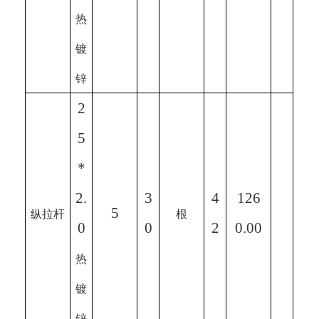
热
镀
锌
2
5
*
2.
3
4
126
5
纵拉杆
根
0
0
2
0.00
热
镀
锌