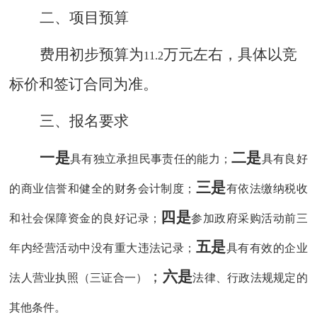
二、项目预算
费用初
步预算为
万元左右，具体以竞
11.2
标价和签订合同为准。
三、
报名要求
一是
二是
具有独立承担民事责任的能力；
具有良好
三是
的商业信誉和健全的财务会计制度；
有依法缴纳税收
四是
和社会保障资金的良好记录；
参加政府采购活动前三
五是
年内经营活动中没有重大违法记录；
具有有效的企业
；
六是
法人营业执照（三证合一）
法律、行政法规规定的
其他条件。