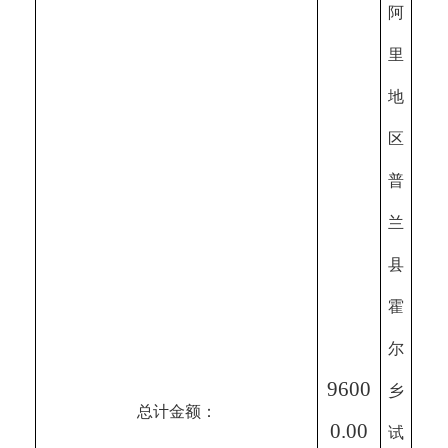
阿
里
地
区
普
兰
县
霍
尔
9600
乡
总计金额：
0.00
试