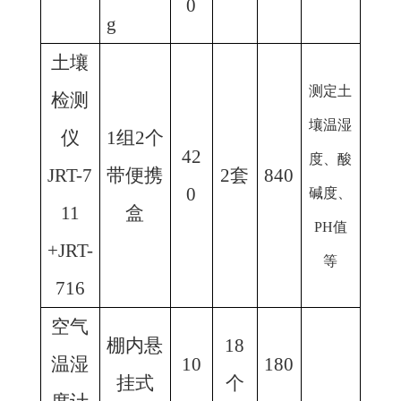
0
g
土壤
测定土
检测
壤温湿
仪
1组2个
42
度、酸
JRT-7
带便携
2套
840
0
碱度、
11
盒
PH值
+
JRT-
等
716
空气
棚内悬
18
温湿
10
180
挂式
个