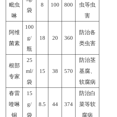
毗虫
8
100
800
虫等虫
袋
啉
害
100
阿维
防治各
g/
18
20
360
菌素
类虫害
瓶
25
防治茎
根部
ml/
15
38
570
基腐、
专家
袋
软腐病
春雷
15
防治白
喹啉
g/
8.5
44
374
菜等软
铜
袋
腐病